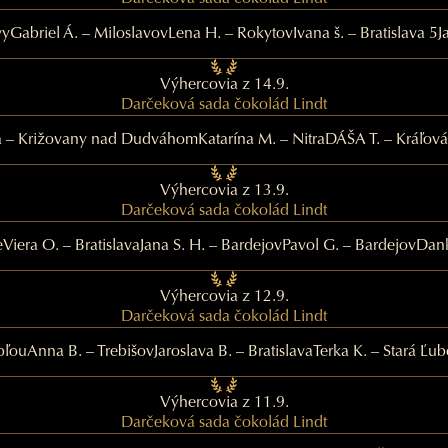
vy
Gabriel Á. – Miloslavov
Lena H. – Rokytov
Ivana š. – Bratislava 5
J
Výhercovia z 14.9.
Darčeková sada čokolád Lindt
 – Križovany nad Dudváhom
Katarína M. – Nitra
DÁŠA T. – Kráľová
Výhercovia z 13.9.
Darčeková sada čokolád Lindt
e
Viera O. – Bratislava
Jana S. H. – Bardejov
Pavol G. – Bardejov
Dank
Výhercovia z 12.9.
Darčeková sada čokolád Lindt
pľou
Anna B. – Trebišov
Jaroslava B. – Bratislava
Terka K. – Stará Ľu
Výhercovia z 11.9.
Darčeková sada čokolád Lindt