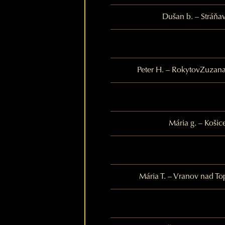
Dušan b. – Stráňa
Peter H. – Rokytov
Zuzana
Mária g. – Košic
Mária T. – Vranov nad To