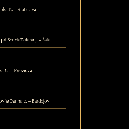
anka K. – Bratislava
 pri Sencia
Tatiana j. – Šaľa
a G. – Prievidza
bovňa
Darina c. – Bardejov