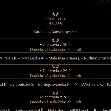
Hlavní cena
4 000 €
Karol H. – Banská bystrica
Výhercovia z 30.9.
Darčeková sada čokolád Lindt
Nitra
Ján B. – Nitra
Zuzka K. – Mala Ida
Mariana J. – Rudina
Veronika
Výhercovia z 29.9.
Darčeková sada čokolád Lindt
ad Rimavicou
Jozef S. – Bardejov
Monika K. – Nitra
Michaela K. – Pa
Výhercovia z 28.9.
Darčeková sada čokolád Lindt