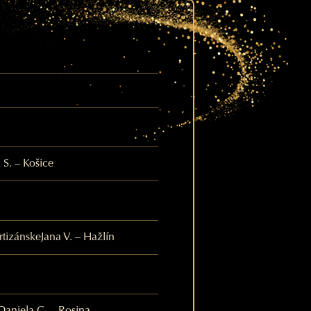
 S. – Košice
rtizánske
Jana V. – Hažlín