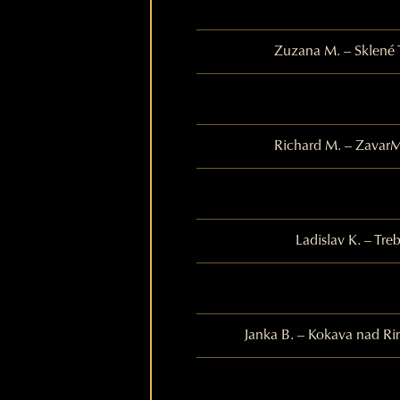
Zuzana M. – Sklené 
Richard M. – Zavar
M
Ladislav K. – Tre
Janka B. – Kokava nad R