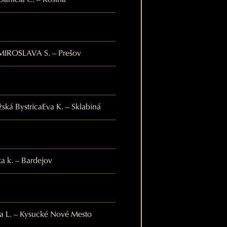
Daniela C. – Rosina
MIROSLAVA S. – Prešov
ská Bystrica
Eva K. – Sklabiná
ka k. – Bardejov
a L. – Kysucké Nové Mesto