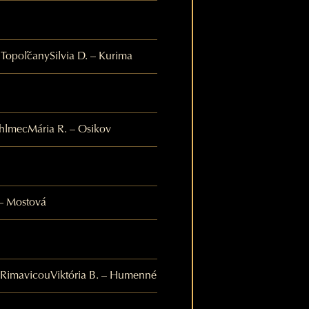
– Topoľčany
Silvia D. – Kurima
Chlmec
Mária R. – Osikov
 – Mostová
 Rimavicou
Viktória B. – Humenné