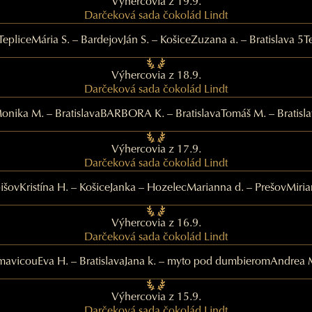
Výhercovia z 19.9.
Darčeková sada čokolád Lindt
Teplice
Mária S. – Bardejov
Ján S. – Košice
Zuzana a. – Bratislava 5
T
Výhercovia z 18.9.
Darčeková sada čokolád Lindt
onika M. – Bratislava
BARBORA K. – Bratislava
Tomáš M. – Bratisl
Výhercovia z 17.9.
Darčeková sada čokolád Lindt
bišov
Kristína H. – Košice
Janka – Hozelec
Marianna d. – Prešov
Miria
Výhercovia z 16.9.
Darčeková sada čokolád Lindt
imavicou
Eva H. – Bratislava
Jana k. – myto pod dumbierom
Andrea M
Výhercovia z 15.9.
Darčeková sada čokolád Lindt