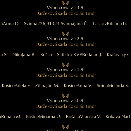
Výhercovia z 23.9.
Darčeková sada čokolád Lindt
ná
Anna D. – Svinná226,91324 Svinná
Jana Č. – Lascov
Bibiána b. 
Výhercovia z 22.9.
Darčeková sada čokolád Lindt
ia S. – Nitra
Jana B. – Košice - Sídlisko KVP
Bertalan J. – Kráľovský 
Výhercovia z 21.9.
Darčeková sada čokolád Lindt
 – Košice
Adela F. – Zilina
Ján M. – Košice
Anna V. – Snina
Melinda S.
Výhercovia z 20.9.
Darčeková sada čokolád Lindt
u
Renáta M. – Košice
Miriama U. – Bošáca
Vranska V. – Kokava Nad