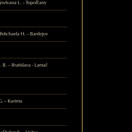
jov
Ivana L. – Topoľčany
d
Michaela H. – Bardejov
S. B. – Bratislava - Lamač
G. – Kurima