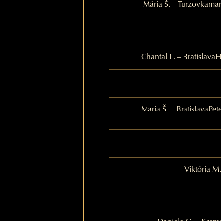
Mária Š. – Turzovka
mar
Chantal L. – Bratislava
H
Maria Š. – Bratislava
Pet
Viktória M