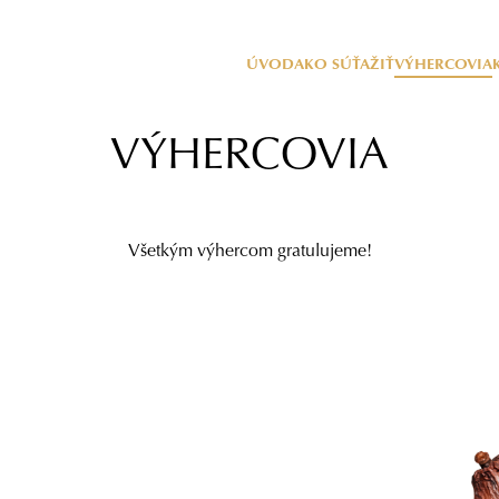
ÚVOD
AKO SÚŤAŽIŤ
VÝHERCOVIA
VÝHERCOVIA
Všetkým výhercom gratulujeme!