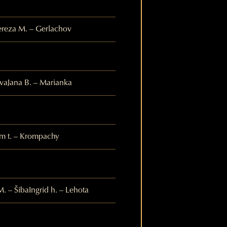
ereza M. – Gerlachov
ava
Jana B. – Marianka
m t. – Krompachy
. – Šiba
Ingrid h. – Lehota