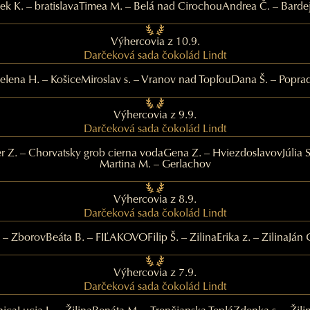
ek K. – bratislava
Timea M. – Belá nad Cirochou
Andrea Č. – Barde
Výhercovia z 10.9.
Darčeková sada čokolád Lindt
elena H. – Košice
Miroslav s. – Vranov nad Topľou
Dana Š. – Popra
Výhercovia z 9.9.
Darčeková sada čokolád Lindt
er Z. – Chorvatsky grob cierna voda
Gena Z. – Hviezdoslavov
Júlia 
Martina M. – Gerlachov
Výhercovia z 8.9.
Darčeková sada čokolád Lindt
. – Zborov
Beáta B. – FIĽAKOVO
Filip Š. – Zilina
Erika z. – Zilina
Ján 
Výhercovia z 7.9.
Darčeková sada čokolád Lindt