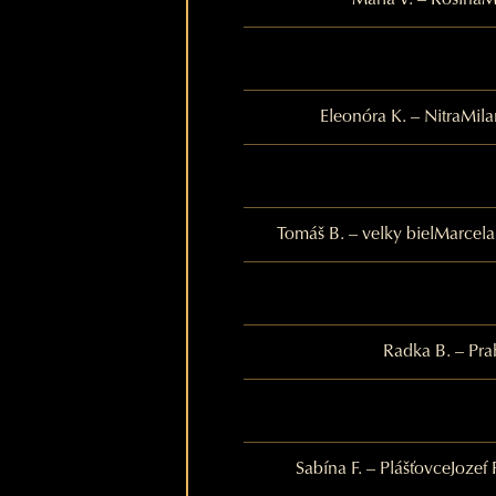
Maria V. – Rosina
M
Eleonóra K. – Nitra
Mila
Tomáš B. – velky biel
Marcela
Radka B. – Pra
Sabína F. – Plášťovce
Jozef 