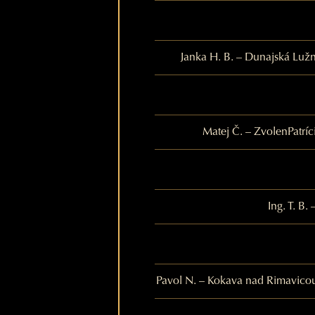
Janka H. B. – Dunajská Luž
Matej Č. – Zvolen
Patríc
Ing. T. B.
Pavol N. – Kokava nad Rimavico