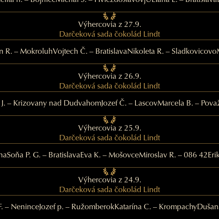
elita h. – Bojnice
Michal Š. – Hviezdoslavov
jULIana L. – Bratislava
Výhercovia z 27.9.
Darčeková sada čokolád Lindt
n R. – Mokroluh
Vojtech Č. – Bratislava
Nikoleta R. – Sladkovicovo
Výhercovia z 26.9.
Darčeková sada čokolád Lindt
 J. – Krizovany nad Dudvahom
Jozef Č. – Lascov
Marcela B. – Považ
Výhercovia z 25.9.
Darčeková sada čokolád Lindt
ha
Soňa P. G. – Bratislava
Eva K. – Mošovce
Miroslav R. – 086 42
Eri
Výhercovia z 24.9.
Darčeková sada čokolád Lindt
F. – Nenince
Jozef p. – Ružomberok
Katarína C. – Krompachy
Dušan